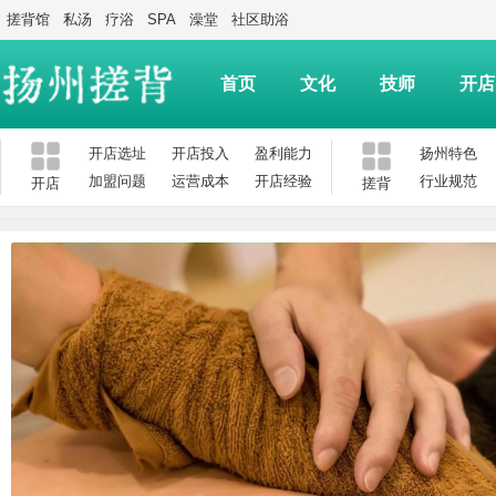
搓背馆
私汤
疗浴
SPA
澡堂
社区助浴
首页
文化
技师
开店
开店选址
开店投入
盈利能力
扬州特色
加盟问题
运营成本
开店经验
行业规范
开店
搓背