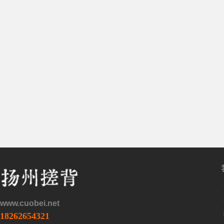
www.cuobei.net
18262654321