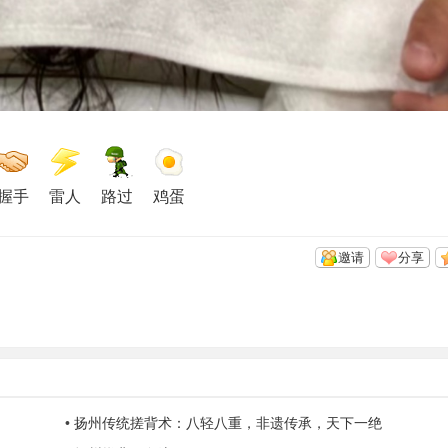
握手
雷人
路过
鸡蛋
邀请
分享
•
扬州传统搓背术：八轻八重，非遗传承，天下一绝