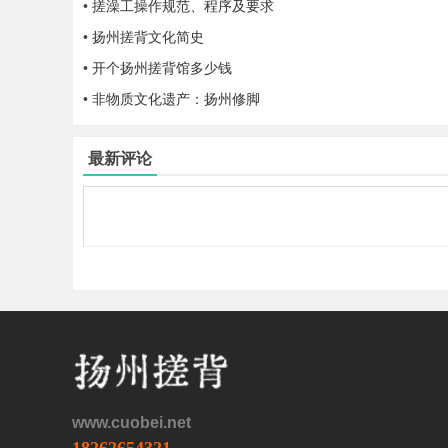
•
搓澡工操作规范、程序及要求
•
扬州搓背文化简史
ei.
•
开个扬州搓背馆多少钱
•
非物质文化遗产：扬州修脚
最新评论
ne
www.cuobei.net