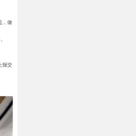
见，做
全。
上报交