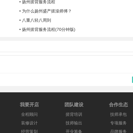
•
扬州搓背服务流程
•
为什么扬州盛产搓澡师傅？
•
八重八轻八周到
•
扬州搓背服务流程(70分钟版)
我要开店
团队建设
合作生态
全程顾问
搓背培训
技师承包
装修设计
技师输出
专项服务
经营策划
开业筹备
品牌服务