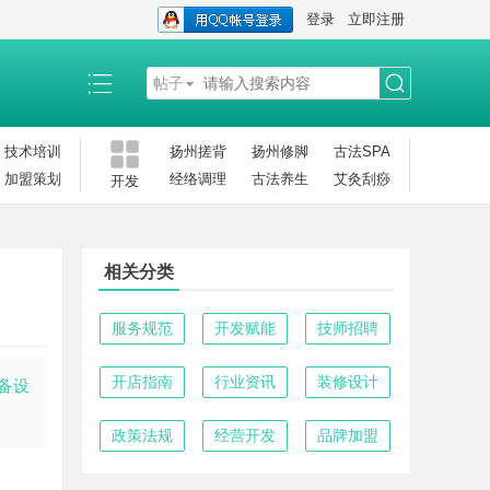
登录
立即注册
帖子
搜
技术培训
扬州搓背
扬州修脚
古法SPA
加盟策划
经络调理
古法养生
艾灸刮痧
开发
索
相关分类
服务规范
开发赋能
技师招聘
开店指南
行业资讯
装修设计
备设
政策法规
经营开发
品牌加盟