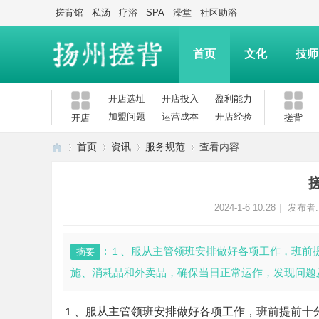
搓背馆
私汤
疗浴
SPA
澡堂
社区助浴
首页
文化
技师
开店选址
开店投入
盈利能力
加盟问题
运营成本
开店经验
开店
搓背
首页
资讯
服务规范
查看内容
扬
›
›
›
›
2024-1-6 10:28
|
发布者
: １、服从主管领班安排做好各项工作，班
摘要
施、消耗品和外卖品，确保当日正常运作，发现问题及
１、服从主管领班安排做好各项工作，班前提前十